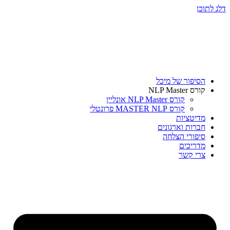
דלג לתוכן
הסיפור של מיכל
קורס NLP Master
קורס NLP Master אונליין
קורס MASTER NLP פרונטלי
מדיטציות
חברות וארגונים
סיפורי הצלחה
מדריכים
צרי קשר