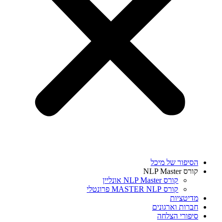
הסיפור של מיכל
קורס NLP Master
קורס NLP Master אונליין
קורס MASTER NLP פרונטלי
מדיטציות
חברות וארגונים
סיפורי הצלחה