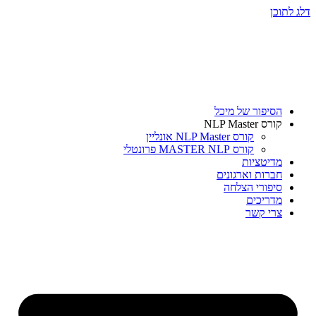
דלג לתוכן
הסיפור של מיכל
קורס NLP Master
קורס NLP Master אונליין
קורס MASTER NLP פרונטלי
מדיטציות
חברות וארגונים
סיפורי הצלחה
מדריכים
צרי קשר