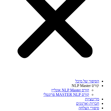
הסיפור של מיכל
קורס NLP Master
קורס NLP Master אונליין
קורס MASTER NLP פרונטלי
מדיטציות
חברות וארגונים
סיפורי הצלחה