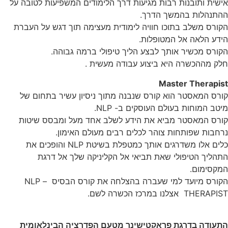
אישית ותובנות רבות מגיעות דרך הלימודים המשפיעות לטובה על
ההתנהלות בהמשך הדרך.
הקורס משלב בתוכו חוויה לימודית מעצימה תוך דגש על העברת
הידע הלאה אל המטופלות.
הקורס מכשיר אותך לבצע הליך טיפולי ברמה גבוהה.
חלק מההכשרה היא ביצוע עבודה מעשית .
Master Therapist
קורס המאסטר הוא קורס שנבנה מתוך ניסיון עשיר בתחום של
מיטב המוחות בעולם העוסקים ב- NLP.
קורס המאסטר מביא את הידע לשלב אחד מעל ומבסס שיטות
נרחבות שפותחות צוהר לכלים רבים מעולם האימון.
כלים אלו משדרגים אותך כמטפלת בשיטת NLP והופכים את
התהליך הטיפולי שאת תביאי אל הקליניקה שלך אל דרגת
המקסימום.
הקורס מיועד למי שעברה בהצלחה את קורס הבסיס – NLP
THERAPIST אצלנו במרכז הכשרה לשם.
התעודה בדרגת פראקטישינר מטעם הפדרציה הבינלאומית