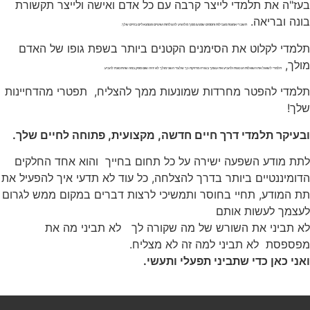
בעז"ה את תלמדי לייצר קרבה עם כל אדם ואישה ולייצר תקשורת
בונה ובריאה.
תשברי אמונות מגבילות וחסמים שמנעו ממך מלהגיע להצלחות ושינויים פנומנאליים בחיים שלך.
תלמדי לקלוט את הסימנים הקטנים ביותר בשפת גופו של האדם
מולך,
תלמדי לשאול את השאלות הנכונות ולהביע את עצמך בצורה מדויקת כך שלצד השני מולך לא יהיה שום ספק במה שהתכוונת להביע.
תלמדי להפטר מחרדות שמונעות ממך להצליח, תפטרי מהדחיינות
שלך!
ובעיקר תלמדי דרך חיים חדשה, מקצועית, פתוחה לחיים שלך.
לתת מודע השפעה ישירה על כל תחום בחייך והוא אחד החלקים
הדומיננטיים ביותר בדרך להצלחה, כל עוד לא תדעי איך להפעיל את
תת המודע, תחיי בחוסר ותמשיכי לרצות דברים במקום ממש לגרום
לעצמך לעשות אותם
לא תביני את השורש של מה שקורה לך לא תביני מה את
מפספסת לא תביני למה זה לא מצליח.
ואני כאן כדי שתביני תפעלי ותעשי.