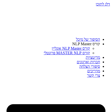
דלג לתוכן
הסיפור של מיכל
קורס NLP Master
קורס NLP Master אונליין
קורס MASTER NLP פרונטלי
מדיטציות
חברות וארגונים
סיפורי הצלחה
מדריכים
צרי קשר