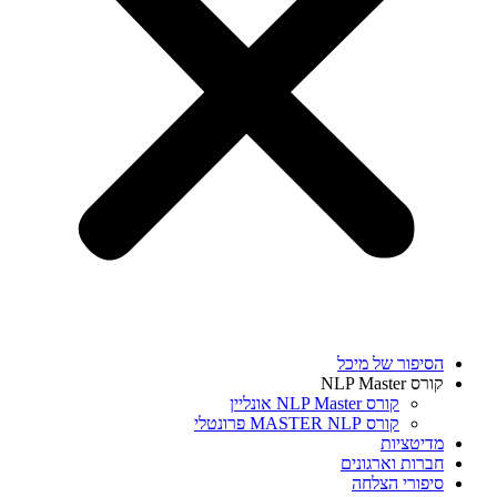
הסיפור של מיכל
קורס NLP Master
קורס NLP Master אונליין
קורס MASTER NLP פרונטלי
מדיטציות
חברות וארגונים
סיפורי הצלחה