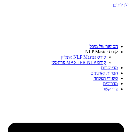
דלג לתוכן
הסיפור של מיכל
קורס NLP Master
קורס NLP Master אונליין
קורס MASTER NLP פרונטלי
מדיטציות
חברות וארגונים
סיפורי הצלחה
מדריכים
צרי קשר