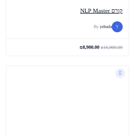
קורס NLP Master
By
yehuda
Y
₪
8,900.00
₪
16,900.00