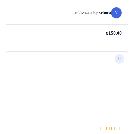
Y
yehuda
By
ב
מדיטציות
₪
150.00