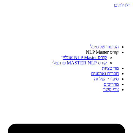
דלג לתוכן
הסיפור של מיכל
קורס NLP Master
קורס NLP Master אונליין
קורס MASTER NLP פרונטלי
מדיטציות
חברות וארגונים
סיפורי הצלחה
מדריכים
צרי קשר