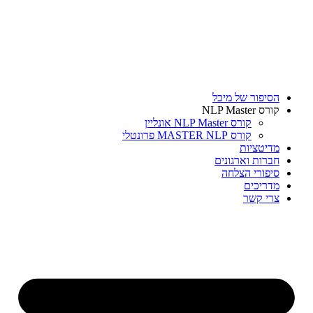
דלג
לתוכן
הסיפור של מיכל
קורס NLP Master
קורס NLP Master אונליין
קורס MASTER NLP פרונטלי
מדיטציות
חברות וארגונים
סיפורי הצלחה
מדריכים
צרי קשר