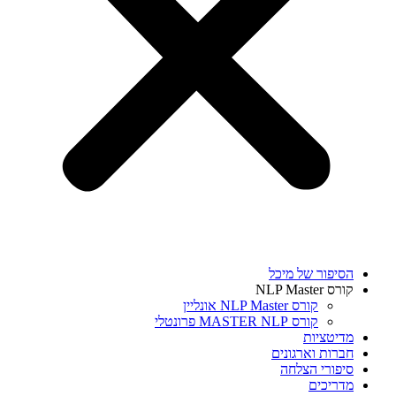
הסיפור של מיכל
קורס NLP Master
קורס NLP Master אונליין
קורס MASTER NLP פרונטלי
מדיטציות
חברות וארגונים
סיפורי הצלחה
מדריכים