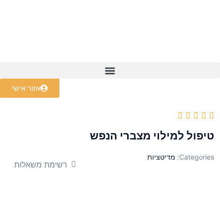
קורס NLP Master
אזור אישי
טיפול למילוי מצברי הנפש
Categories:
מדיטציות
רשימת משאלות