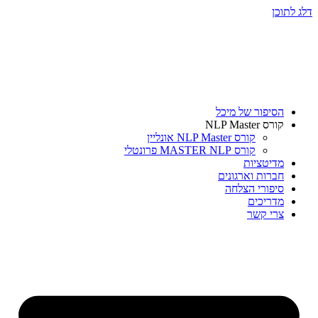
דלג לתוכן
הסיפור של מיכל
קורס NLP Master
קורס NLP Master אונליין
קורס MASTER NLP פרונטלי
מדיטציות
חברות וארגונים
סיפורי הצלחה
מדריכים
צרי קשר