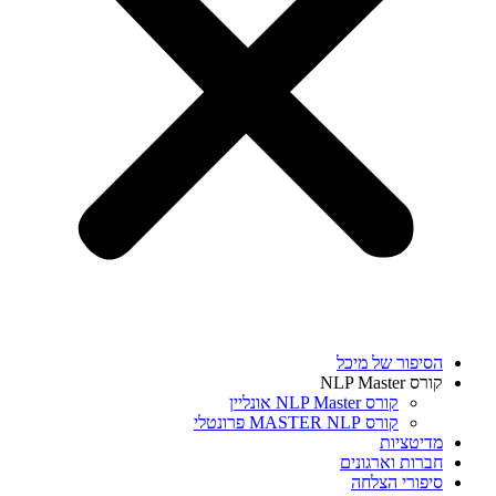
הסיפור של מיכל
קורס NLP Master
קורס NLP Master אונליין
קורס MASTER NLP פרונטלי
מדיטציות
חברות וארגונים
סיפורי הצלחה