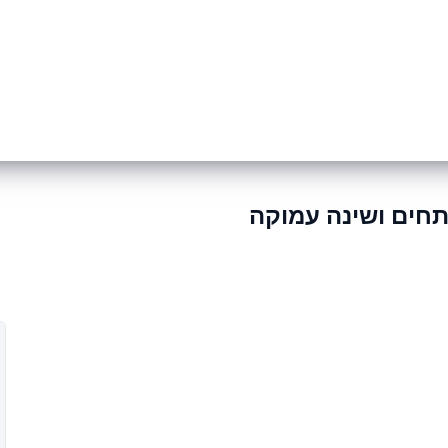
ס NLP Master
מדיטציות
חברות וארגונים
סיפורי הצלחה
מד
תחים ושינה עמוקה