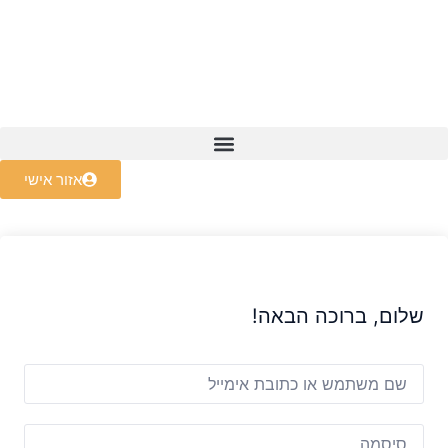
קורס NLP Master
אזור אישי
שלום, ברוכה הבאה!