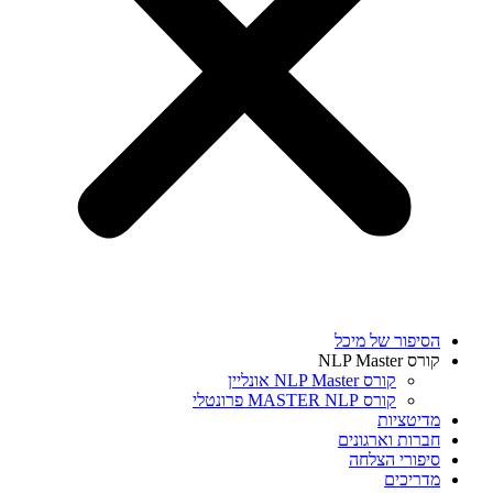
הסיפור של מיכל
קורס NLP Master
קורס NLP Master אונליין
קורס MASTER NLP פרונטלי
מדיטציות
חברות וארגונים
סיפורי הצלחה
מדריכים