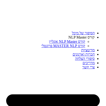
דלג
לתוכן
הסיפור של מיכל
קורס NLP Master
קורס NLP Master אונליין
קורס MASTER NLP פרונטלי
מדיטציות
חברות וארגונים
סיפורי הצלחה
מדריכים
צרי קשר