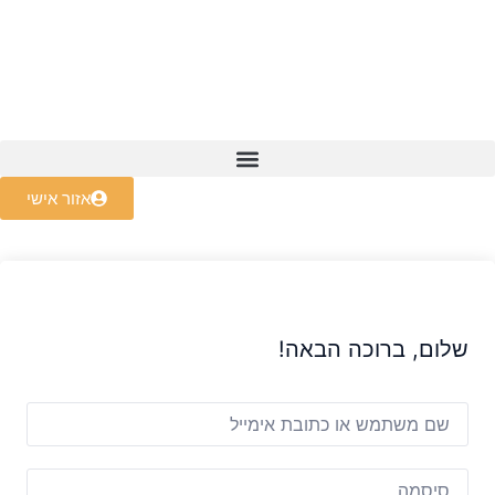
קורס NLP Master
אזור אישי
שלום, ברוכה הבאה!