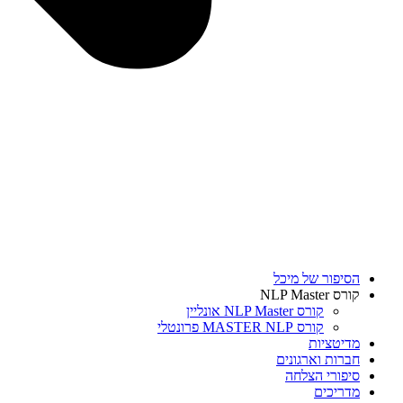
הסיפור של מיכל
קורס NLP Master
קורס NLP Master אונליין
קורס MASTER NLP פרונטלי
מדיטציות
חברות וארגונים
סיפורי הצלחה
מדריכים