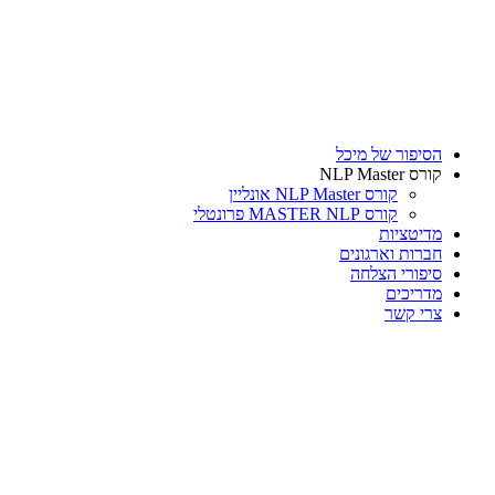
דלג
לתוכן
הסיפור של מיכל
קורס NLP Master
קורס NLP Master אונליין
קורס MASTER NLP פרונטלי
מדיטציות
חברות וארגונים
סיפורי הצלחה
מדריכים
צרי קשר