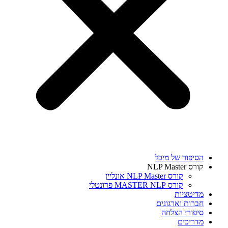
הסיפור של מיכל
קורס NLP Master
קורס NLP Master אונליין
קורס MASTER NLP פרונטלי
מדיטציות
חברות וארגונים
סיפורי הצלחה
מדריכים