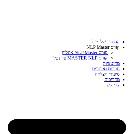
דלג
לתוכן
הסיפור של מיכל
קורס NLP Master
קורס NLP Master אונליין
קורס MASTER NLP פרונטלי
מדיטציות
חברות וארגונים
סיפורי הצלחה
מדריכים
צרי קשר