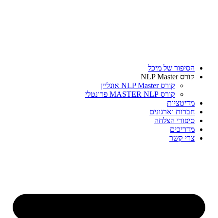
דלג
לתוכן
הסיפור של מיכל
קורס NLP Master
קורס NLP Master אונליין
קורס MASTER NLP פרונטלי
מדיטציות
חברות וארגונים
סיפורי הצלחה
מדריכים
צרי קשר