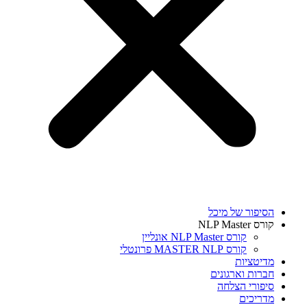
הסיפור של מיכל
קורס NLP Master
קורס NLP Master אונליין
קורס MASTER NLP פרונטלי
מדיטציות
חברות וארגונים
סיפורי הצלחה
מדריכים