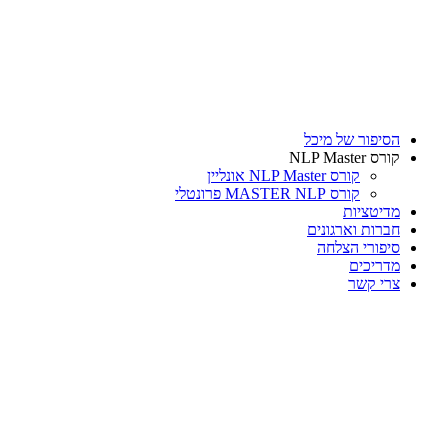
דלג
לתוכן
הסיפור של מיכל
קורס NLP Master
קורס NLP Master אונליין
קורס MASTER NLP פרונטלי
מדיטציות
חברות וארגונים
סיפורי הצלחה
מדריכים
צרי קשר