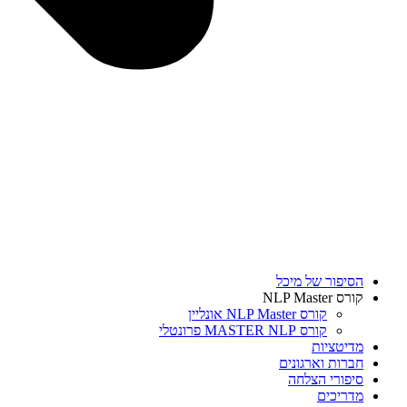
הסיפור של מיכל
קורס NLP Master
קורס NLP Master אונליין
קורס MASTER NLP פרונטלי
מדיטציות
חברות וארגונים
סיפורי הצלחה
מדריכים