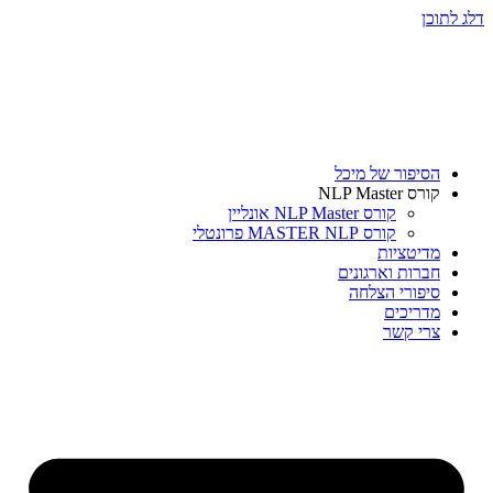
דלג לתוכן
הסיפור של מיכל
קורס NLP Master
קורס NLP Master אונליין
קורס MASTER NLP פרונטלי
מדיטציות
חברות וארגונים
סיפורי הצלחה
מדריכים
צרי קשר