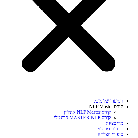
הסיפור של מיכל
קורס NLP Master
קורס NLP Master אונליין
קורס MASTER NLP פרונטלי
מדיטציות
חברות וארגונים
סיפורי הצלחה