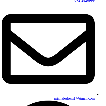
072-2820999
michaleshem1@gmail.com