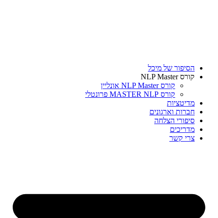
דלג
לתוכן
הסיפור של מיכל
קורס NLP Master
קורס NLP Master אונליין
קורס MASTER NLP פרונטלי
מדיטציות
חברות וארגונים
סיפורי הצלחה
מדריכים
צרי קשר