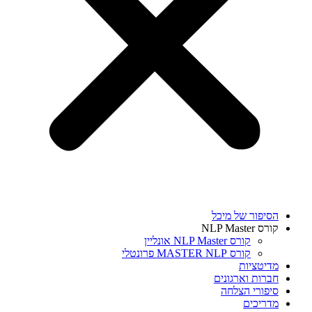
הסיפור של מיכל
קורס NLP Master
קורס NLP Master אונליין
קורס MASTER NLP פרונטלי
מדיטציות
חברות וארגונים
סיפורי הצלחה
מדריכים