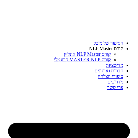
דלג
לתוכן
הסיפור של מיכל
קורס NLP Master
קורס NLP Master אונליין
קורס MASTER NLP פרונטלי
מדיטציות
חברות וארגונים
סיפורי הצלחה
מדריכים
צרי קשר