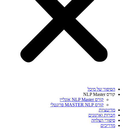
הסיפור של מיכל
קורס NLP Master
קורס NLP Master אונליין
קורס MASTER NLP פרונטלי
מדיטציות
חברות וארגונים
סיפורי הצלחה
מדריכים